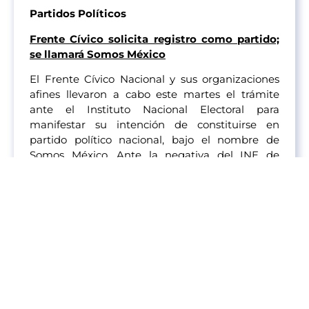
Partidos Políticos
Frente Cívico solicita registro como partido;
se llamará Somos México
El Frente Cívico Nacional y sus organizaciones
afines llevaron a cabo este martes el trámite
ante el Instituto Nacional Electoral para
manifestar su intención de constituirse en
partido político nacional, bajo el nombre de
Somos México. Ante la negativa del INE de
prestar sus instalaciones para concentrar a sus
simpatizantes en el inicio del proceso de registro
como partido, los dirigentes del FCN acudieron a
las oficinas del instituto para entregar la
documentación, en un mero trámite burocrático,
y convocaron a sus simpatizantes a un mitin
este miércoles en Tlatelolco.
Animal Político:
https://tinyurl.com/r6juk5dr