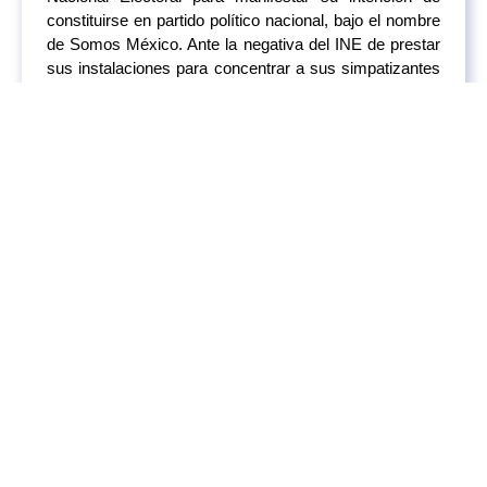
constituirse en partido político nacional, bajo el nombre
de Somos México. Ante la negativa del INE de prestar
sus instalaciones para concentrar a sus simpatizantes
en el inicio del proceso de registro como partido, los
dirigentes del FCN acudieron a las oficinas del instituto
para entregar la documentación, en un mero trámite
burocrático, y convocaron a sus simpatizantes a un
mitin este miércoles en Tlatelolco.
Animal Político:
https://tinyurl.com/r6juk5dr
Morena definirá candidatos para Veracruz y
Durango con encuesta
Para las elecciones locales de Durango y Veracruz, en
que el método de selección de los candidatos a
ayuntamientos será por encuesta, la presidenta
nacional de Morena, Luisa María Alcalde, aseguró que
tienen buenas posibilidades de que el partido triunfe en