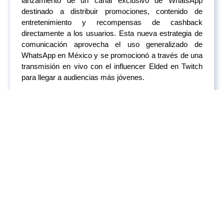
lanzamiento de un canal exclusivo de WhatsApp
destinado a distribuir promociones, contenido de
entretenimiento y recompensas de cashback
directamente a los usuarios. Esta nueva estrategia de
comunicación aprovecha el uso generalizado de
WhatsApp en México y se promocionó a través de una
transmisión en vivo con el influencer Elded en Twitch
para llegar a audiencias más jóvenes.
Además, Rappi está acelerando el despliegue de su
servicio de entrega exprés, RappiTurbo, en ciudades
del norte como Saltillo y Hermosillo, ofreciendo entrega
rápida de comestibles, bebidas y comidas preparadas.
Estos movimientos reflejan el enfoque de Rappi en
profundizar el compromiso con el cliente y reforzar su
liderazgo en el mercado de entrega en México, un
territorio clave en su estrategia de crecimiento en
América Latina.
América Retail, 25/09/04, Personal:
“Rappi amplía su
presencia en México”