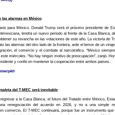
e las alarmas en México
ario para México. Donald Trump será el próximo presidente de Est
 antimexicana, tendrá un nuevo periodo al frente de la Casa Blanca, 
obtener su revancha en las votaciones de este año. La victoria de
o las alarmas del otro lado de la frontera, ante el temor de un viraje
migración, el comercio y el combate al narcotráfico. “México siempr
ste miércoles. “No hay ningún motivo de preocupación”, zanjó. Ho
presidente y confió en mantener la cooperación entre ambos países.
49mwrpkh
pleta del T-MEC será inevitable
egresar a la Casa Blanca, el futuro del Tratado entre México, E
una renegociación del acuerdo en 2026, y no a una simple revi
 en comercio. El T-MEC continuará, porque fue un instrumento que