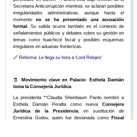
Secretaría Anticorrupción mientras se aclaran posibles
irregularidades administrativas, aunque hasta el
momento
no se ha presentado una acusación
formal
. Su salida ocurre también en el contexto de
señalamientos públicos y debates sobre su gestión en
temas como huachicol fiscal y posibles esquemas
irregulares en aduanas fronterizas.
🔗
Reforma: Le llega su hora a ‘Lord Relojes’
🧾
Movimiento clave en Palacio: Esthela Damián
toma la Consejería Jurídica
La presidenta **Claudia Sheinbaum Pardo nombró a
Esthela Damián Peralta como nueva
Consejera
Jurídica de la Presidencia
, en sustitución de
Ernestina Godoy, quien fue designada como
Fiscal
General de la República
tras la salida de Alejandro
Gertz Manero. Damián, abogada con amplia trayectoria