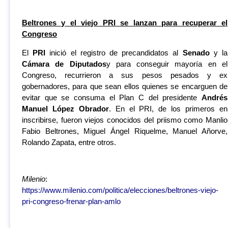
Beltrones y el viejo PRI se
lanzan para recuperar el
Congreso
El
PRI
inició el registro de precandidatos al
Senado
y la
Cámara de Diputados
y para conseguir mayoría en el
Congreso, recurrieron a sus pesos pesados y ex
gobernadores, para que sean ellos quienes se encarguen de
evitar que se consuma el Plan C del presidente
Andrés
Manuel López Obrador
. En el PRI, de los primeros en
inscribirse, fueron viejos conocidos del priismo como Manlio
Fabio Beltrones, Miguel Ángel Riquelme, Manuel Añorve,
Rolando Zapata, entre otros.
Milenio
:
https://www.milenio.com/politica/elecciones/beltrones-viejo-
pri-congreso-frenar-plan-amlo