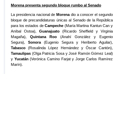
Morena presenta segundo bloque rumbo al Senado
La presidencia nacional de
Morena
dio a conocer el segundo
bloque de precandidaturas únicas al Senado de la República
para los estados de
Campeche
(María Martina Kantun Can y
Aníbal Ostoa),
Guanajuato
(Ricardo Sheffield y Virginia
Magaña),
Quintana Roo
(Anahí González y Eugenio
Segura),
Sonora
(Eugenio Segura y Heriberto Aguilar),
Tabasco
(Rosalinda López Hernández y Óscar Cantón),
Tamaulipas
(Olga Patricia Sosa y José Ramón Gómez Leal)
y
Yucatán
(Verónica Camino Farjat y Jorge Carlos Ramírez
Marín).
E
xcélsior:
https://www.excelsior.com.mx/nacional/morena-
segundo-bloque-senado/1629792
Lorenzo Córdova se sube al ring 2024: será orador en
marcha opositora