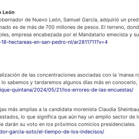
o León
bernador de Nuevo León, Samuel García, adquirió un predi
ado es de más de 700 millones de pesos. El terreno, donde
bles, empresa encabezada por el Mandatario emecista y su
18-hectareas-en-san-pedro-nl/ar2811711?v=4
alización de las concentraciones asociadas con la ‘marea ro
no lo sabemos y tardaremos algunos días más en conocerlo,
rique-quintana/2024/05/21/los-errores-de-las-encuestas/
jas más amplias a la candidata morenista Claudia Sheinbau
uestados, lo que significa que aún hay un amplio sector de
le darán su voto en los próximos comicios presidenciales.
dor-garcia-soto/el-tiempo-de-los-indecisos/