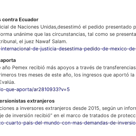
s contra Ecuador
judicial de Naciones Unidas,desestimó el pedido presentado
forma unánime que las circunstancias, tal como se presentan
 tribunal, el juez Nawaf Salam.
internacional-de-justicia-desestima-pedido-de-mexico-de
 aporta
 año Pemex recibió más apoyos a través de transferencias q
primeros tres meses de este año, los ingresos que aportó la
Evalúa.
lo-que-aporta/ar2810933?v=5
rsionistas extranjeros
ones a inversores extranjeros desde 2015, según un informe
 de inversión recibió” en el marco de tratados de protecci
ico-cuarto-pais-del-mundo-con-mas-demandas-de-inversi