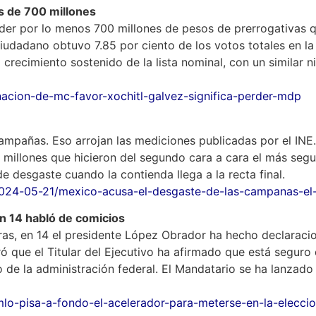
ás de 700 millones
erder por lo menos 700 millones de pesos de prerrogativas 
iudadano obtuvo 7.85 por ciento de los votos totales en la
crecimiento sostenido de la lista nominal, con un similar 
inacion-de-mc-favor-xochitl-galvez-significa-perder-mdp
campañas. Eso arrojan las mediciones publicadas por el INE.
 millones que hicieron del segundo cara a cara el más segu
e desgaste cuando la contienda llega a la recta final.
024-05-21/mexico-acusa-el-desgaste-de-las-campanas-el-t
en 14 habló de comicios
s, en 14 el presidente López Obrador ha hecho declaracione
tró que el Titular del Ejecutivo ha afirmado que está segu
e la administración federal. El Mandatario se ha lanzado e
amlo-pisa-a-fondo-el-acelerador-para-meterse-en-la-elec