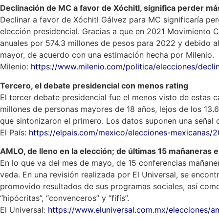
Declinación de MC a favor de Xóchitl, significa perder m
Declinar a favor de Xóchitl Gálvez para MC significaría p
elección presidencial. Gracias a que en 2021 Movimiento C
anuales por 574.3 millones de pesos para 2022 y debido al 
mayor, de acuerdo con una estimación hecha por Milenio.
Milenio:
https://www.milenio.com/politica/elecciones/decl
Tercero, el debate presidencial con menos rating
El tercer debate presidencial fue el menos visto de estas 
millones de personas mayores de 18 años, lejos de los 13.6
que sintonizaron el primero. Los datos suponen una señal d
El País:
https://elpais.com/mexico/elecciones-mexicanas/2
AMLO, de lleno en la elección; de últimas 15 mañaneras 
En lo que va del mes de mayo, de 15 conferencias mañanera
veda. En una revisión realizada por El Universal, se encon
promovido resultados de sus programas sociales, así como d
“hipócritas”, “convenceros” y “fifís”.
El Universal:
https://www.eluniversal.com.mx/elecciones/