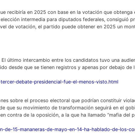
que recibiría en 2025 con base en la votación que obtenga 
 elección intermedia para diputados federales, consiguió p
nivel de votación, el partido puede obtener en 2025 un mon
 El último intercambio entre los candidatos tuvo una audien
ido desde que se tienen registros y apenas por debajo de l
ercer-debate-presidencial-fue-el-menos-visto.html
s sobre el proceso electoral que podrían constituir viola
ro de que su movimiento de transformación seguirá en el gob
n contra de la oposición, a la que ha llamado “mafia del p
cion-de-15-mananeras-de-mayo-en-14-ha-hablado-de-los-co