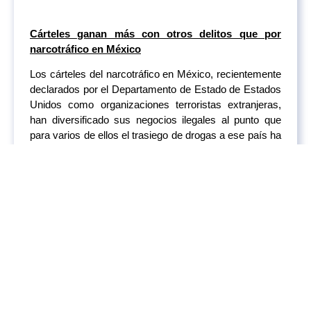
Cárteles ganan más con otros delitos que por
narcotráfico en México
Los cárteles del narcotráfico en México, recientemente
declarados por el Departamento de Estado de Estados
Unidos como organizaciones terroristas extranjeras,
han diversificado sus negocios ilegales al punto que
para varios de ellos el trasiego de drogas a ese país ha
dejado de ser la principal fuente de ingresos. El pasado
20 de febrero, el Departamento de Estado declaró a
seis cárteles mexicanos como organizaciones
terroristas extranjeras: el Cártel de Sinaloa, el Cártel
Jalisco Nueva Generación, el Cártel del Noreste (antes
Los Zetas), La Nueva Familia Michoacana, el Cártel de
Golfo y Cárteles Unidos. De acuerdo con la DEA y
documentos del Departamento del Tesoro de EUA,
estas seis organizaciones mantienen sus tentáculos en
delitos como el tráfico de personas, el cobro de
extorsiones por derecho de piso, la venta ilegal de